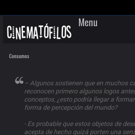
Menu
Skip to content
Consumos
– Algunos sostienen que en muchos ca
reconocen primero algunos logos antes
conceptos, ¿esto podría llegar a forma
forma de percepción del mundo?
- Es probable que estos objetos de de
acepta de hecho quizá porten una sens