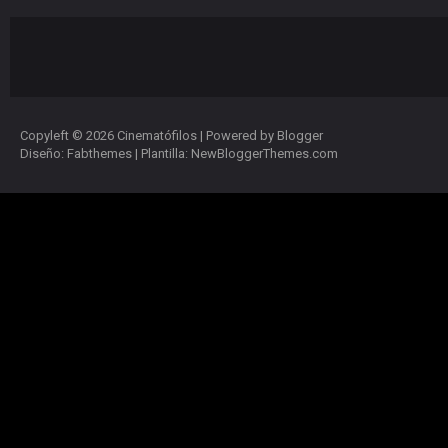
Copyleft ©
2026
Cinematófilos
| Powered by
Blogger
Diseño:
Fabthemes
| Plantilla:
NewBloggerThemes.com