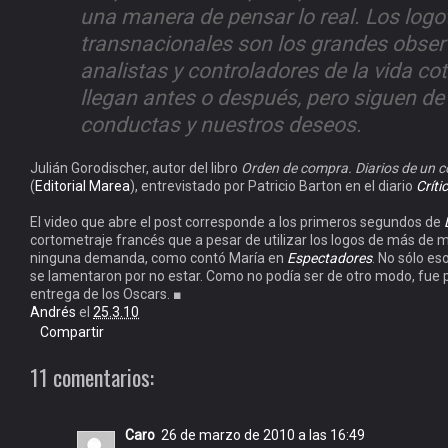
una manera de pensar lo real. Los logo
transnacionales son los grandes obser
analistas y controladores de la vida cot
llegan antes o después, pero siguen de
conductas y nuestros deseos.
Julián Gorodischer, autor del libro
Orden de compra. Diarios de un 
(
Editorial Marea
), entrevistado por Patricio Barton en el diario
Críti
El video que abre el post corresponde a los primeros segundos de
cortometraje francés que a pesar de utilizar los logos de más de m
ninguna demanda, como contó María en
Espectadores
. No sólo e
se lamentaron por no estar. Como no podía ser de otro modo, fue 
entrega de los Oscars. ■
Andrés
el
25.3.10
Compartir
11 comentarios:
Caro
26 de marzo de 2010 a las 16:49