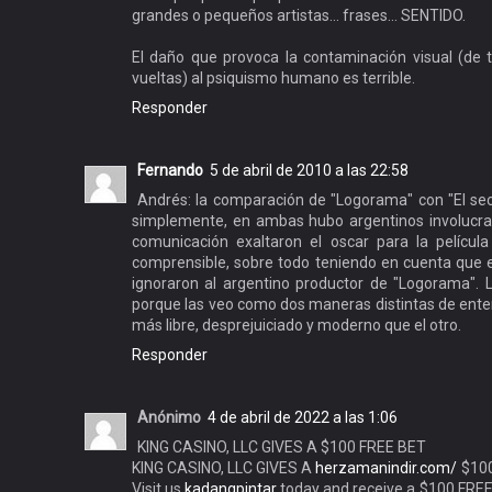
grandes o pequeños artistas... frases... SENTIDO.
El daño que provoca la contaminación visual (de
vueltas) al psiquismo humano es terrible.
Responder
Fernando
5 de abril de 2010 a las 22:58
Andrés: la comparación de "Logorama" con "El sec
simplemente, en ambas hubo argentinos involucra
comunicación exaltaron el oscar para la películ
comprensible, sobre todo teniendo en cuenta que el
ignoraron al argentino productor de "Logorama". 
porque las veo como dos maneras distintas de enten
más libre, desprejuiciado y moderno que el otro.
Responder
Anónimo
4 de abril de 2022 a las 1:06
KING CASINO, LLC GIVES A $100 FREE BET
KING CASINO, LLC GIVES A
herzamanindir.com/
$10
Visit us
kadangpintar
today and receive a $100 FRE