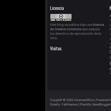
Licencia
A
T
Este blog se publica bajo una
licencia
L
de Creative Commons
que estipula
F
los derechos de reproducción de la
L
obra.
J
Visitas
R
T
K
V
Copyleft ©
2026
Cinematófilos
| Powered 
Diseño:
Fabthemes
| Plantilla:
NewBlogger