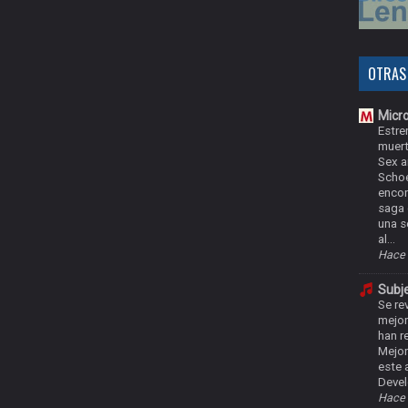
OTRAS
Micr
Estre
muer
Sex a
Scho
encon
saga d
una s
al...
Hace 
Subje
Se rev
mejor
han r
Mejor
este 
Devel
Hace 