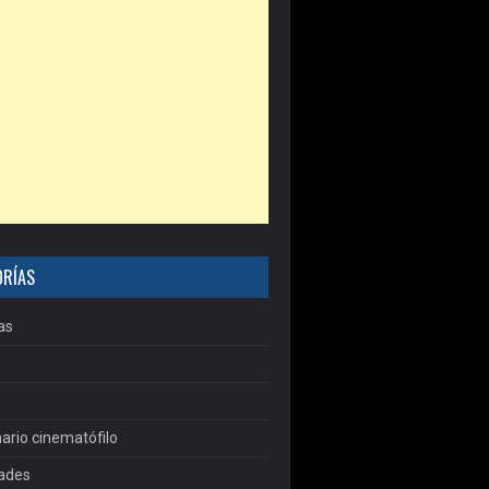
ORÍAS
as
ario cinematófilo
dades