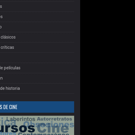
as
es
o
clásicos
críticas
e películas
ón
de historia
 DE CINE