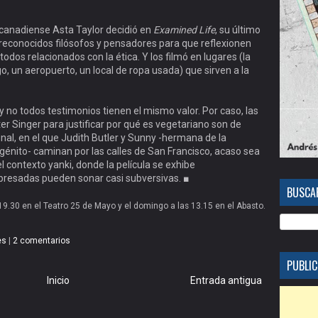
a canadiense Asta Taylor decidió en
Examined Life
, su último
 reconocidos filósofos y pensadores para que reflexionen
odos relacionados con la ética. Y los filmó en lugares (la
o, un aeropuerto, un local de ropa usada) que sirven a la
 y no todos testimonios tienen el mismo valor. Por caso, las
r Singer para justificar por qué es vegetariano son de
inal, en el que Judith Butler y Sunny -hermana de la
énito- caminan por las calles de San Francisco, acaso sea
 contexto yanki, donde la película se exhibe
xpresadas pueden sonar casi subversivas. ■
BUSCAR
 19.30 en el Teatro 25 de Mayo y el domingo a las 13.15 en el Abasto.
es
|
2 comentarios
PUBLIC
Inicio
Entrada antigua