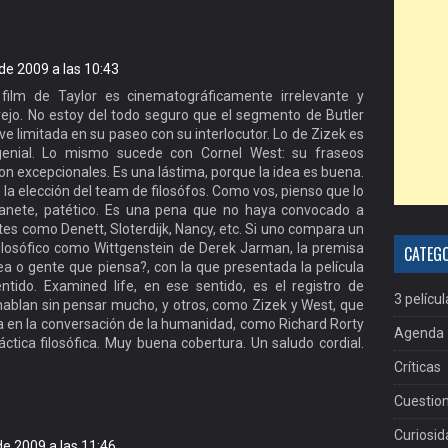
 de 2009 a las 10:43
film de Taylor es cinematográficamente irrelevante y
ejo. No estoy del todo seguro que el segmento de Butler
 ve limitada en su paseo con su interlocutor. Lo de Zizek es
genial. Lo mismo sucede con Cornel West: su fraseos
 son excepcionales. Es una lástima, porque la idea es buena.
la elección del team de filosófos. Como vos, pienso que lo
manete, patético. Es una pena que no haya convocado a
es como Denett, Sloterdijk, Nancy, etc. Si uno compara un
ilosófico como Wittgenstein de Derek Jarman, la premisa
CATEG
a o gente que piensa?, con la que presentada la película
ntido. Examined life, en ese sentido, es el registro de
3 películ
ablan sin pensar mucho, y otros, como Zizek y West, que
ia en la conversación de la humanidad, como Richard Rorty
Agenda
ráctica filosófica. Muy buena cobertura. Un saludo cordial.
Críticas
Cuestion
Curiosi
 de 2009 a las 11:46