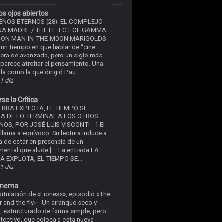
os ojos abiertos
ENOS ETERNOS (28): EL COMPLEJO
NA MADRE / THE EFFECT OF GAMMA
 ON MAN-IN-THE-MOON MARIGOLDS
-
un tiempo en que hablar de “cine
 era de avanzada, pero un siglo más
 parece atrofiar el pensamiento. Una
ula como la que dirigió Pau...
1 día
se la Crítica
IERRA EXPLOTA, EL TIEMPO SE
A:DE LO TERMINAL A LOS OTROS
NOS, POR JOSÉ LUIS VISCONTI
-
1.El
o llama a equívoco. Su lectura induce a
ea de estar en presencia de un
ental que alude […] La entrada LA
A EXPLOTA, EL TIEMPO SE...
1 día
inema
itulación de «Lioness», episodio «The
r and the fly»
-
Un arranque seco y
l, estructurado de forma simple, pero
fectivo, que coloca a esta nueva