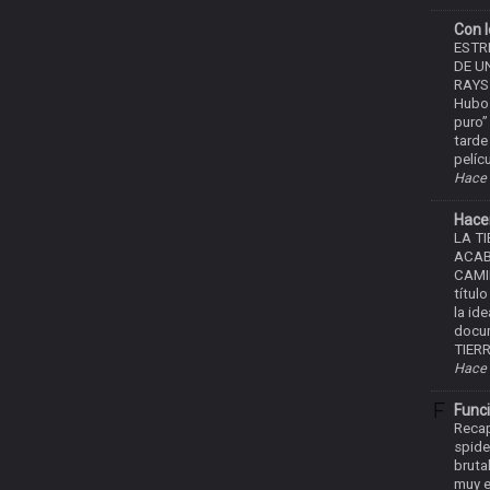
Con l
ESTR
DE U
RAYS
Hubo 
puro”
tarde
pelíc
Hace 
Hacer
LA T
ACAB
CAMI
títul
la id
docum
TIERR
Hace 
Func
Recap
spide
bruta
muy e