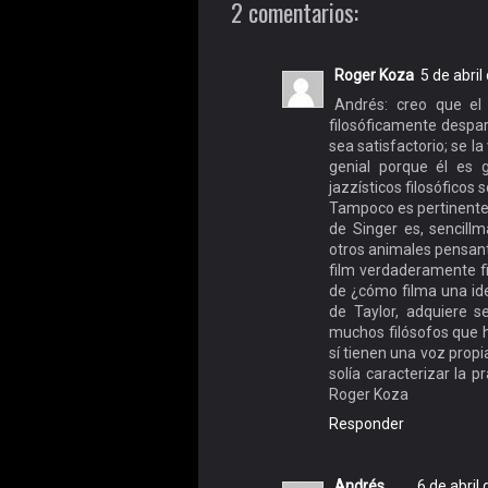
2 comentarios:
Roger Koza
5 de abril
Andrés: creo que el 
filosóficamente despar
sea satisfactorio; se la
genial porque él es 
jazzísticos filosóficos
Tampoco es pertinente 
de Singer es, sencill
otros animales pensant
film verdaderamente f
de ¿cómo filma una ide
de Taylor, adquiere se
muchos filósofos que h
sí tienen una voz prop
solía caracterizar la p
Roger Koza
Responder
Andrés
6 de abril