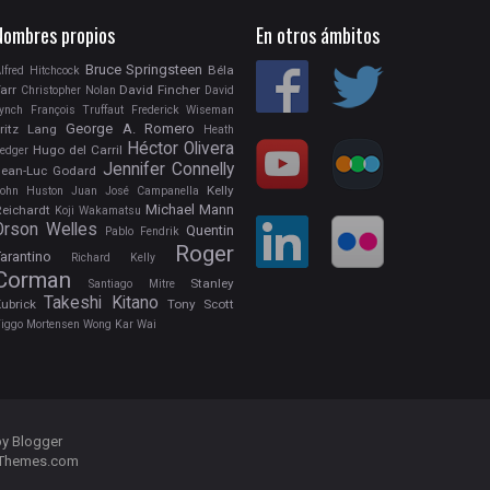
Nombres propios
En otros ámbitos
Bruce Springsteen
Béla
lfred Hitchcock
arr
David Fincher
Christopher Nolan
David
ynch
François Truffaut
Frederick Wiseman
George A. Romero
ritz Lang
Heath
Héctor Olivera
Hugo del Carril
edger
Jennifer Connelly
Jean-Luc Godard
Kelly
ohn Huston
Juan José Campanella
Michael Mann
eichardt
Koji Wakamatsu
Orson Welles
Quentin
Pablo Fendrik
Roger
arantino
Richard Kelly
Corman
Stanley
Santiago Mitre
Takeshi Kitano
ubrick
Tony Scott
iggo Mortensen
Wong Kar Wai
by
Blogger
Themes.com