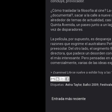
concluye, provocador.
¿Cómo trasladar la filosofía al cine? L
¿documental?, sacar a la calle a nueve
alrededor de temas de actualidad, casi t
Quinta Avenida, un paseo junto a un lag
vez de disparadores.
La película, por supuesto, es despareja
razones que esgrime el australiano Pete
preescolar. Del otro lado, el segmento f
directora, que padece un desorden cong
el más interesante. Pero pensadas en el
comercialmente, varias de las ideas e
>
Examined Life
se vuelve a exhibir hoy a las
Etiquetas:
Astra Taylor
,
Bafici 2009
,
Festival
Entrada más reciente