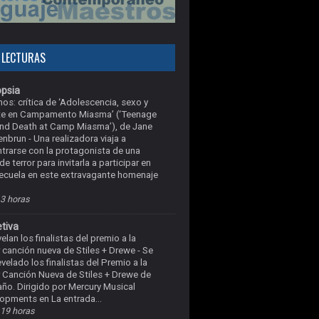
 LECTURAS
opsia
nos: crítica de ‘Adolescencia, sexo y
te en Campamento Miasma’ (‘Teenage
nd Death at Camp Miasma’), de Jane
enbrun
-
Una realizadora viaja a
trarse con la protagonista de una
e terror para invitarla a participar en
ecuela en este extravagante homenaje
3 horas
tiva
elan los finalistas del premio a la
 canción nueva de Stiles + Drewe
-
Se
evelado los finalistas del Premio a la
 Canción Nueva de Stiles + Drewe de
año. Dirigido por Mercury Musical
opments en La entrada...
19 horas