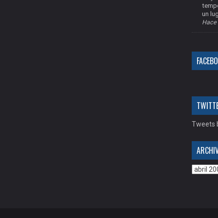
tempo
un lug
Hace 
FACEB
TWITT
Tweets b
ARCHI