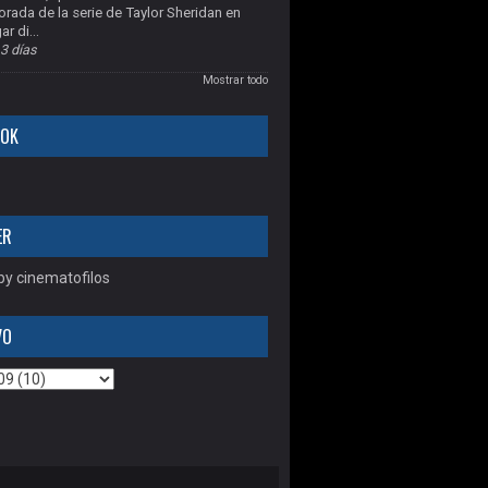
rada de la serie de Taylor Sheridan en
ar di...
3 días
Mostrar todo
OOK
ER
y cinematofilos
VO