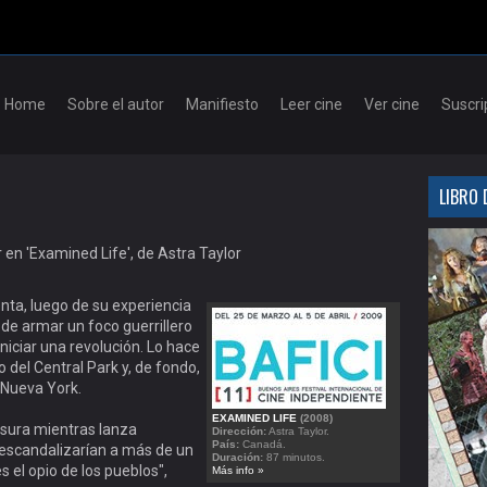
Skip to content
Home
Sobre el autor
Manifiesto
Leer cine
Ver cine
Suscri
LIBRO 
nta, luego de su experiencia
d de armar un foco guerrillero
niciar una revolución. Lo hace
del Central Park y, de fondo,
 Nueva York.
EXAMINED LIFE
(2008)
asura mientras lanza
Dirección:
Astra Taylor.
País:
Canadá.
 escandalizarían a más de un
Duración:
87 minutos.
s el opio de los pueblos",
Más info »