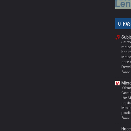
OTRAS
Subje
Se rev
mejor
han r
Mejor
este 
Devel
Hace 
Micr
‘Olmo
Come
the M
captu
Mexic
positi
Hace 
Hacer