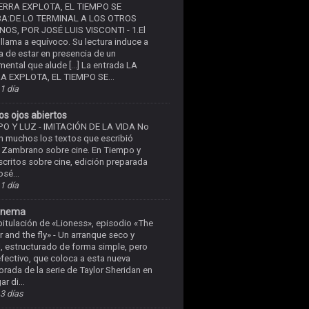
IERRA EXPLOTA, EL TIEMPO SE
A:DE LO TERMINAL A LOS OTROS
NOS, POR JOSÉ LUIS VISCONTI
-
1.El
o llama a equívoco. Su lectura induce a
ea de estar en presencia de un
ental que alude […] La entrada LA
A EXPLOTA, EL TIEMPO SE...
1 día
os ojos abiertos
PO Y LUZ
-
IMITACIÓN DE LA VIDA No
n muchos los textos que escribió
 Zambrano sobre cine. En Tiempo y
Escritos sobre cine, edición preparada
osé...
1 día
inema
itulación de «Lioness», episodio «The
r and the fly»
-
Un arranque seco y
l, estructurado de forma simple, pero
fectivo, que coloca a esta nueva
rada de la serie de Taylor Sheridan en
ar di...
3 días