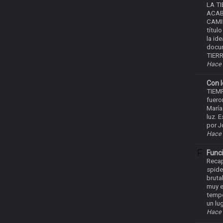
LA T
ACAB
CAMI
títul
la id
docum
TIERR
Hace 
Con l
TIEM
fuero
María
luz. 
por J
Hace 
Func
Recap
spide
bruta
muy e
tempo
un lug
Hace 