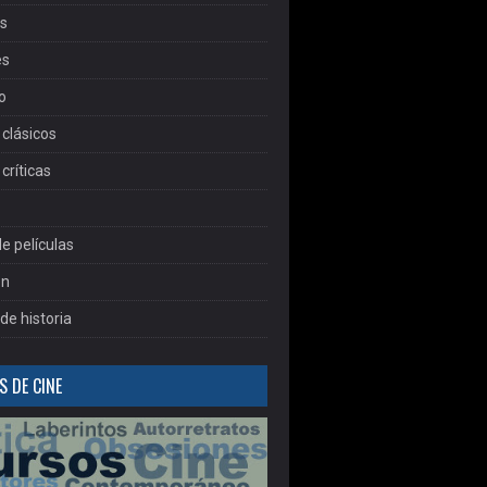
as
es
o
clásicos
críticas
e películas
ón
de historia
 DE CINE