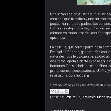
Una ucraniana en Austria y un austríaco
caminos que transitan y una misma rea
postcomunista que padece las consecue
Con un montaje paralelo, entre buenas
cámara en mano, transita con desespe
opulencia.
La película, que formó parte de la comp
Festival de Cannes, gana mucho con la 
naturales, que le otorgan veracidad al 
de a ratos, apela a cierto exceso en la 
humanas. Pero al lado de otras films t
pretensiones aleccionadoras -
Babel
(Al
resulta una obra lúcida. ■
>
Import/Export
ya se vio tres veces en el Ba
Etiquetas:
Bafici 2008
,
Festivales
,
Ulrich Sei