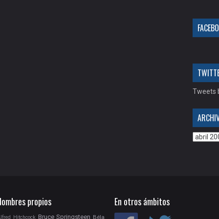
FACEB
TWITT
Tweets b
ARCHI
Nombres propios
En otros ámbitos
Bruce Springsteen
Béla
lfred Hitchcock