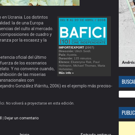
 en Ucrania. Los distintos
lidad: la de una Europa
ncias del culto al mercado.
 composiciones de cuadro y
ranza por la
escasez y la
IMPORT/EXPORT
(2007)
Dirección:
Ulrich Seidl.
País:
Austria.
etencia oficial del último
Duración:
135 minutos.
Elenco:
Ekateryna Rak, Paul
fuerza de los escenarios
Hofmann, Michael Thomas, Maria
relato. Y no convence cuando,
Hofstätter.
Más info »
exhibición de las miserias
ransnacionales con
BUSCAR
ejandro González Iñárritu, 2006) es el ejemplo más preciso-
fici. No volverá a proyectarse en esta edición.
PUBLIC
dl
|
Dejar un comentario