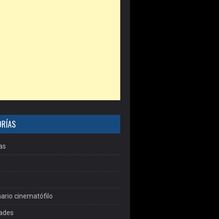
ORÍAS
as
ario cinematófilo
dades