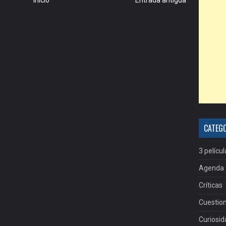
Inicio
Entrada antigua
CATEG
3 películ
Agenda
Críticas
Cuestion
Curiosi