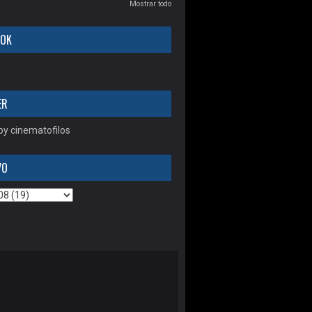
Mostrar todo
OOK
ER
y cinematofilos
VO