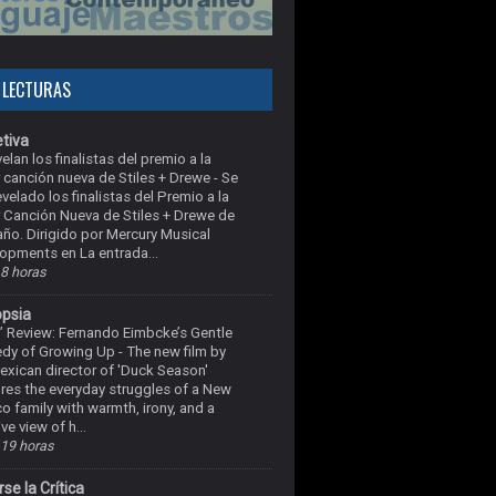
 LECTURAS
tiva
elan los finalistas del premio a la
 canción nueva de Stiles + Drewe
-
Se
evelado los finalistas del Premio a la
 Canción Nueva de Stiles + Drewe de
año. Dirigido por Mercury Musical
opments en La entrada...
8 horas
opsia
’ Review: Fernando Eimbcke’s Gentle
dy of Growing Up
-
The new film by
exican director of 'Duck Season'
res the everyday struggles of a New
o family with warmth, irony, and a
ve view of h...
19 horas
se la Crítica