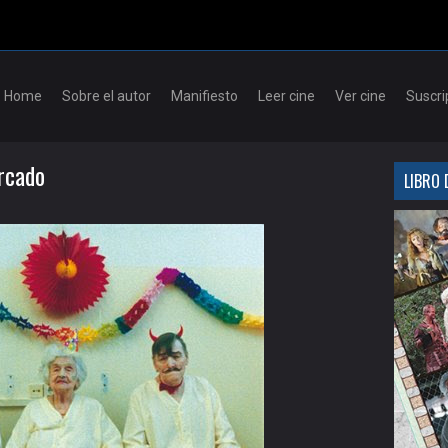
Skip to content
Home
Sobre el autor
Manifiesto
Leer cine
Ver cine
Suscri
ercado
LIBRO 