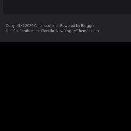
Copyleft ©
2026
Cinematófilos
| Powered by
Blogger
Diseño:
Fabthemes
| Plantilla:
NewBloggerThemes.com