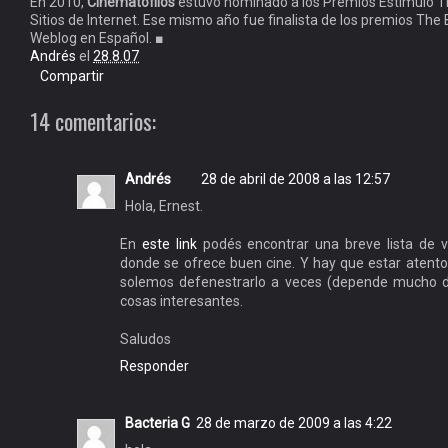
En 2010,
Cinematófilos
estuvo nominado a los Premios Estímulo TE
Sitios de Internet. Ese mismo año fue finalista de los premios The
Weblog en Español. ■
Andrés
el
28.8.07
Compartir
14 comentarios:
Andrés
28 de abril de 2008 a las 12:57
Hola, Ernest.
En
este link
podés encontrar una breve lista de 
donde se ofrece buen cine. Y hay que estar atent
solemos defenestrarlo a veces (depende mucho de
cosas interesantes.
Saludos
Responder
Bacteria G
28 de marzo de 2009 a las 4:22