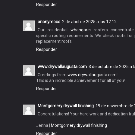
Responder
anonymous
2 de abril de 2025 a las 12:12
Our residential
whangarei
roofers concentrat
specific roofing requirements. We check roofs for 
replacement roofs.
Responder
www.drywallaugusta.com
3 de octubre de 2025 a l
Greetings from
www.drywallaugusta.com
!
This is an incredible achievement for all of you!
Responder
Montgomery drywall finishing
19 de noviembre de 
Congratulations! Your hard work and dedication trul
Jenna |
Montgomery drywall finishing
Responder