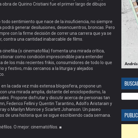
obra de Quirino Cristiani fue el primer largo de dibujos
todo sentimiento que nace de la insuficiencia, no siempre
a podrá generar desilusiones, desencuentros, broncas. Pero
mpre con la firme decisión de correr una carrera que ya se
, contra una cantidad inabarcable de films.
a cinefilia (o cinematofilia) fomenta una mirada crítica,
estionar como condición imprescindible para entender
 la de los más recientes frikis, consumidores de todo lo que
o y festivo, más cercanos a la liturgia y alejados
co.
BUSCAR
e en la cada vez más extensa blogosfera, propone un
con una mirada amplia, distante del enciclopedismo, la
ales. Propone disfrutar y discutir acerca de personas tan
, Federico Fellini y Quentin Tarantino, Adolfo Aristarain y
ray o Marilyn Monroe y Scarlett Johanson. Un paseo
PUBLIC
os de una historia que se sigue escribiendo cada semana.
cinéfilos. O mejor: cinematófilos. ■