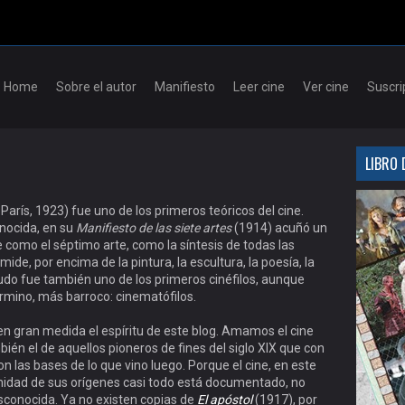
Skip to content
Home
Sobre el autor
Manifiesto
Leer cine
Ver cine
Suscri
LIBRO 
 París, 1923) fue uno de los primeros teóricos del cine.
nocida, en su
Manifiesto de las siete artes
(1914) acuñó un
e como el séptimo arte, como la síntesis de todas las
ide, por encima de la pintura, la escultura, la poesía, la
nudo fue también uno de los primeros cinéfilos, aunque
érmino, más barroco: cinematófilos.
n gran medida el espíritu de este blog. Amamos el cine
bién el de aquellos pioneros de fines del siglo XIX que con
on las bases de lo que vino luego. Porque el cine, en este
ximidad de sus orígenes casi todo está documentado, no
sconocida. Ya no existen copias de
El apóstol
(1917), por