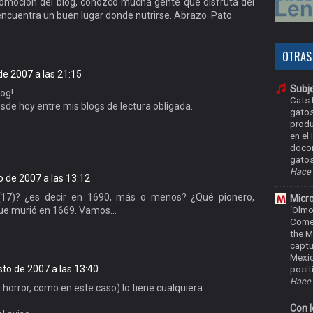
omoción del blog, conozco mucha gente que disfruta del
encuentra un buen lugar donde nutrirse. Abrazo. Pato
OTRAS
de 2007 a las 21:15
Subje
og!
Cats 
sde hoy entre mis blogs de lectura obligada.
gatos
produ
en el
doco
gatos.
Hace 
o de 2007 a las 13:12
I (17)? ¿es decir en 1690, más o menos? ¿Qué pionero,
Micr
‘Olmo
ue murió en 1669. Vamos...
Come
the M
captu
Mexic
to de 2007 a las 13:40
positi
Hace 
 horror, como en este caso) lo tiene cualquiera.
Con l