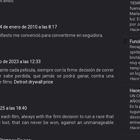
l aviso.
TIEM
fuero
María
luz. 
por J
4 de enero de 2010 a las 8:17
Hace 
nifiesto me convenció para convertirme en seguidora.
Func
Recap
spide
bruta
o de 2023 a las 12:33
muy e
tempo
nte cada película, siempre con la firme decisión de correr
un lug
e sabe perdida, que jamás se podrá ganar, contra una
Hace 
e films.
Detroit drywall price
Hacer
UN C
AÑOS
En la
25 a las 18:40
tugur
 each film, always with the firm decision to run a race that
desco
entr
e lost, that can never be won, against an unmanageable
Hace 