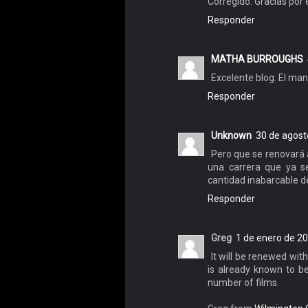
Corregido. Gracias por e
Responder
MATHA BURROUGHS
Excelente blog. El ma
Responder
Unknown
30 de agost
Pero que se renovará a
una carrera que ya s
cantidad inabarcable d
Responder
Greg
1 de enero de 20
It will be renewed with
is already known to b
number of films.