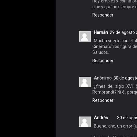
Hoy empiezo con la pr
cine y que no siempre 
Responder
Hernán
29 de agosto 
Mucha suerte con el bl
Cinematófilos figura de
Saludos.
Responder
Anónimo
30 de agost
¿fines del siglo XVI
Rembrandt? Ni él, porq
Responder
Andrés
30 de agos
Bueno, che, un error (u