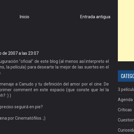
Inicio
Entrada antigua
o de 2007 a las 23:07
uguración "oficial" de este blog (al menos así interpreto el
, la película) para desearte la mejor de las suertes en el
.
CATEG
enaje a Canudo y tu definición del amor por el cine. De
3 películ
n primer comment en este espacio (que conste que leí la
? :) )
Agenda
preciso seguirá en pie?
Críticas
ena por Cinematófilos. ;)
Cuestion
Curiosi