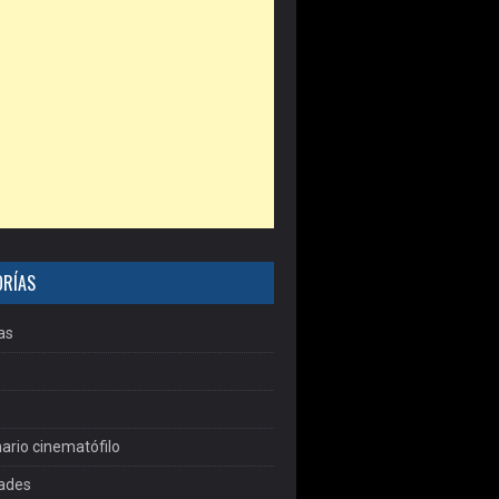
ORÍAS
as
ario cinematófilo
dades