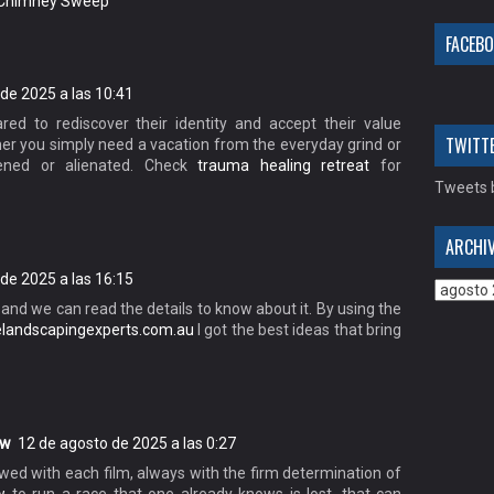
 Chimney Sweep
FACEB
l de 2025 a las 10:41
ed to rediscover their identity and accept their value
TWITT
her you simply need a vacation from the everyday grind or
dened or alienated. Check
trauma healing retreat
for
Tweets b
ARCHI
de 2025 a las 16:15
 and we can read the details to know about it. By using the
elandscapingexperts.com.au
I got the best ideas that bring
ow
12 de agosto de 2025 a las 0:27
newed with each film, always with the firm determination of