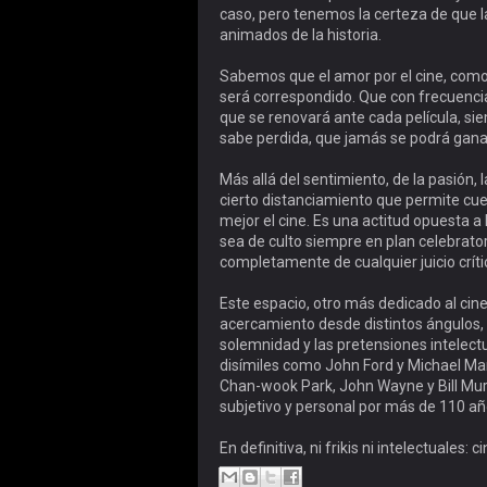
caso, pero tenemos la certeza de que la 
animados de la historia.
Sabemos que el amor por el cine, como 
será correspondido. Que con frecuenci
que se renovará ante cada película, sie
sabe perdida, que jamás se podrá ganar
Más allá del sentimiento, de la pasión, l
cierto distanciamiento que permite cu
mejor el cine. Es una actitud opuesta a
sea de culto siempre en plan celebratori
completamente de cualquier juicio críti
Este espacio, otro más dedicado al cin
acercamiento desde distintos ángulos, 
solemnidad y las pretensiones intelectu
disímiles como John Ford y Michael Mann
Chan-wook Park, John Wayne y Bill Mur
subjetivo y personal por más de 110 añ
En definitiva, ni frikis ni intelectuales: 