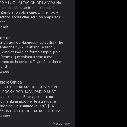
PO Y LUZ
-
IMITACIÓN DE LA VIDA No
n muchos los textos que escribió
 Zambrano sobre cine. En Tiempo y
Escritos sobre cine, edición preparada
osé...
1 día
inema
itulación de «Lioness», episodio «The
r and the fly»
-
Un arranque seco y
l, estructurado de forma simple, pero
fectivo, que coloca a esta nueva
rada de la serie de Taylor Sheridan en
ar di...
2 días
se la Crítica
UENTO DE HADAS QUE CUMPLE 50
: ROCKY, POR JUAN PABLO SUSEL
-
 primer escena Rocky pelea en un
io mal iluminado frente a un ilustre
nocido. En el último round […] La
ada UN CUENTO DE HADAS QUE CUM...
3 días
Mostrar todo