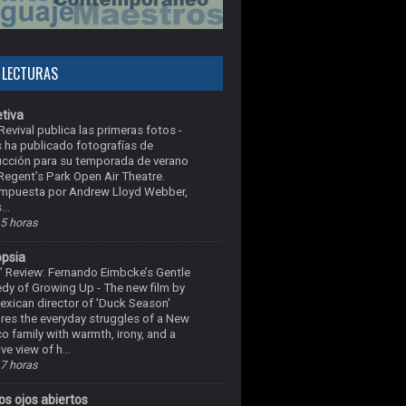
 LECTURAS
tiva
Revival publica las primeras fotos
-
 ha publicado fotografías de
cción para su temporada de verano
 Regent’s Park Open Air Theatre.
mpuesta por Andrew Lloyd Webber,
..
5 horas
opsia
’ Review: Fernando Eimbcke’s Gentle
dy of Growing Up
-
The new film by
exican director of 'Duck Season'
res the everyday struggles of a New
o family with warmth, irony, and a
ve view of h...
7 horas
os ojos abiertos