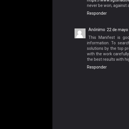
https://www.sgtshado
never be won, against 
Responder
Anónimo
22 de mayo 
This Manifest is go
information. To searc
solutions by the top p
with the work carefully
the best results with hi
Responder