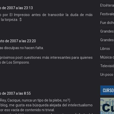
Etcéter
o de 2007 a las 23:13
Festival
 por El Impreciso antes de transcribir la duda de más
 la torpeza. :$
Fue dich
Grandes 
Grandes 
to de 2007 a las 23:20
Las disculpas no hacen falta.
Libros
Música d
próximos post cuestiones más interesantes para quienes
s de Los Simpsons.
Televisi
Un poco 
CURSOS
 de 2007 a las 8:55
 Rey, Cacique, nunca un tipo de la plebe, no?)
blog, me gusta esa búsqueda alejada del intelectualismo
r eso vacía de contenido ni trivial.