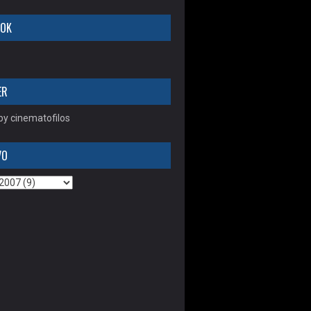
OOK
ER
y cinematofilos
VO