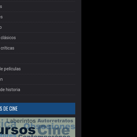
as
es
o
clásicos
críticas
e películas
ón
de historia
 DE CINE