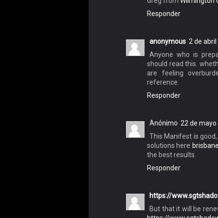
Greg from
Wilmington
Responder
anonymous
2 de abri
Anyone who is prepar
should read this. whet
are feeling overbur
reference.
Responder
Anónimo
22 de mayo 
This Manifest is good,
solutions here
brisban
the best results.
Responder
https://www.sgtshad
But that it will be re