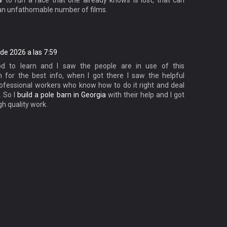
w
to run a race that one already knows is lost, that can
an unfathomable number of films.
de 2026 a las 7:59
od to learn and I saw the people are in use of this
h for the best info, when I got there I saw the helpful
rofessional workers who know how to do it right and deal
. So I
build a pole barn in Georgia
with their help and I got
gh quality work.