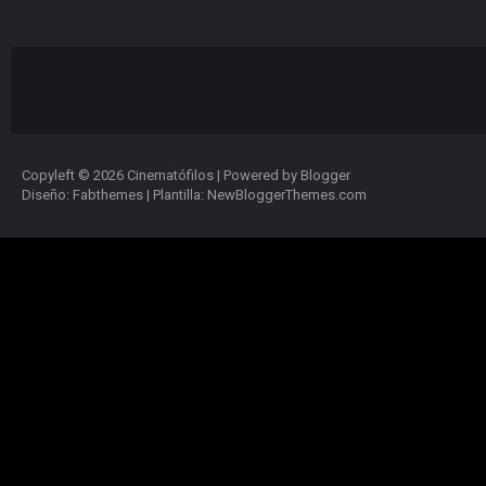
Copyleft ©
2026
Cinematófilos
| Powered by
Blogger
Diseño:
Fabthemes
| Plantilla:
NewBloggerThemes.com