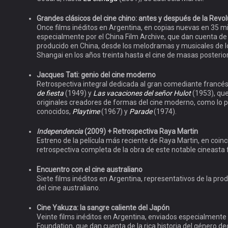
Grandes clásicos del cine chino: antes y después de la Revo
Once films inéditos en Argentina, en copias nuevas en 35 m
especialmente por el China Film Archive, que dan cuenta de l
producido en China, desde los melodramas y musicales de l
Shangai en los años treinta hasta el cine de masas posterior
Jacques Tati: genio del cine moderno
Retrospectiva integral dedicada al gran comediante francés
de fiesta
(1949) y
Las vacaciones del señor Hulot
(1953), qu
originales creadores de formas del cine moderno, como lo 
conocidos,
Playtime
(1967) y
Parade
(1974).
Independencia
(2009) + Retrospectiva Raya Martin
Estreno de la película más reciente de Raya Martin, en coin
retrospectiva completa de la obra de este notable cineasta fi
Encuentro con el cine australiano
Siete films inéditos en Argentina, representativos de la pro
del cine australiano.
Cine Yakuza: la sangre caliente del Japón
Veinte films inéditos en Argentina, enviados especialment
Foundation, que dan cuenta de la rica historia del género de